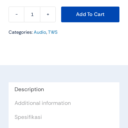
Add To Cart
BEATS-
T2
Categories:
Audio
,
TWS
TWS
quantity
Description
Additional information
Spesifikasi