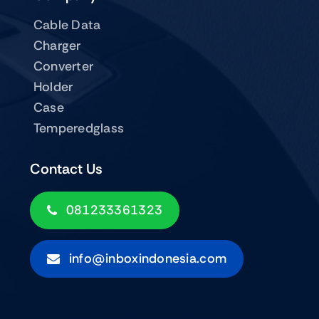
Cable Data
Charger
Converter
Holder
Case
Temperedglass
Contact Us
081233361323
info@inboxindonesia.com