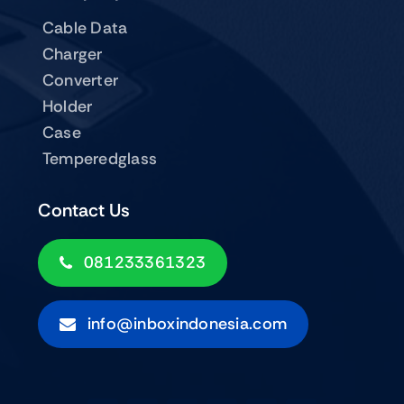
Cable Data
Charger
Converter
Holder
Case
Temperedglass
Contact Us
081233361323
info@inboxindonesia.com