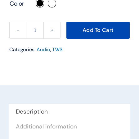
Color
Add To Cart
BEATS-
T5
Categories:
Audio
,
TWS
TWS
quantity
Description
Additional information