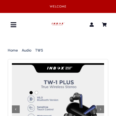
Skip
WELCOME
to
content
Toggle
Navigation
Home
Home
Audio
TWS
TW-1 PLUS TWS
Product
SmartGear
Our Partner
Download