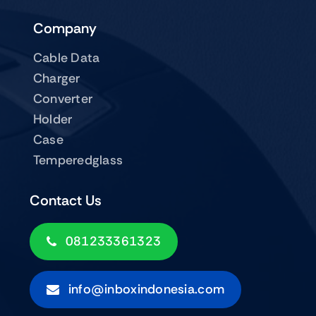
Company
Cable Data
Charger
Converter
Holder
Case
Temperedglass
Contact Us
081233361323
info@inboxindonesia.com