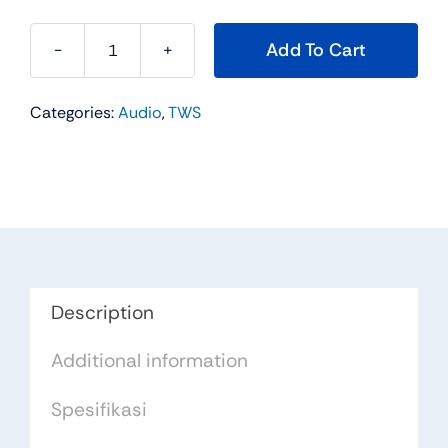
Add To Cart
TW-
1
Categories:
Audio
,
TWS
PLUS
TWS
quantity
Description
Additional information
Spesifikasi